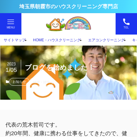
埼玉県朝霞市のハウスクリーニング専門店
MENU
TEL
サイトマップ
HOME・ハウスクリーニング
エアコンクリーニング
キ
2023
ブログを始めました！
1/05
お知らせ
健康・雑学
代表の荒木哲司です。
約20年間、健康に携わる仕事をしてきたので、健