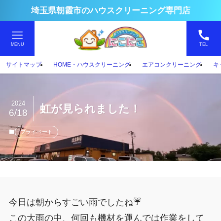
埼玉県朝霞市のハウスクリーニング専門店
MENU
TEL
サイトマップ
HOME・ハウスクリーニング
エアコンクリーニング
キ
2024
虹が見られました！
6/18
プライベート
今日は朝からすごい雨でしたね☔
この大雨の中、何回も機材を運んでは作業をして